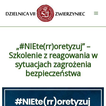
Przejdź
do
treści
„#NIEte(rr)oretyzuj” –
Szkolenie z reagowania w
sytuacjach zagrożenia
bezpieczeństwa