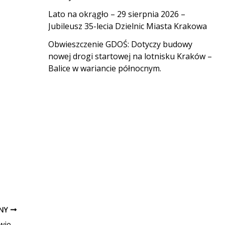
Lato na okrągło – 29 sierpnia 2026 –
Jubileusz 35-lecia Dzielnic Miasta Krakowa
Obwieszczenie GDOŚ: Dotyczy budowy
nowej drogi startowej na lotnisku Kraków –
Balice w wariancie północnym.
PNY
Obwieszczenie dot. postępowania w sprawie wydania decyzji o środowiskowych uwarunkowaniach dla przedsięwzięcia pn. „Budowa nowej drogi startowej na lotnisku Kraków – Balice” – informacja o wyznaczeniu przewidywanego terminu załatwienia sprawy.