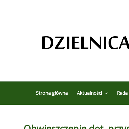
Przejdź
do
treści
Strona główna
Aktualności
Rada 
Obwieszczenie dot. przy