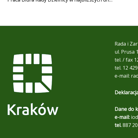
Rada i Zar
ul. Prusa
tel. / fax 
tel. 12 42
e-mail:
ra
Deklaracj
Dane do k
e-mail:
iod
tel.
887 20