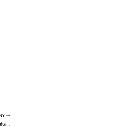
PNY
Konsultacje społeczne: Jak rozwijać konsultacje społeczne w Krakowie?