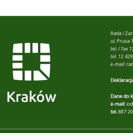
Rada i Zar
ul. Prusa
tel. / fax 
tel. 12 42
e-mail:
ra
Deklaracj
Dane do k
e-mail:
iod
tel.
887 20