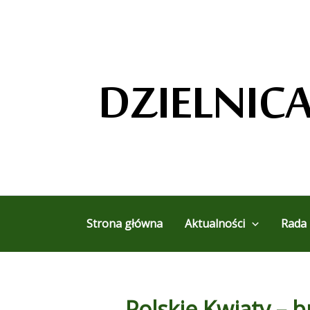
Przejdź
do
treści
Strona główna
Aktualności
Rada 
Polskie Kwiaty – b