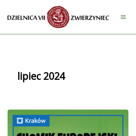
Przejdź
do
treści
lipiec 2024