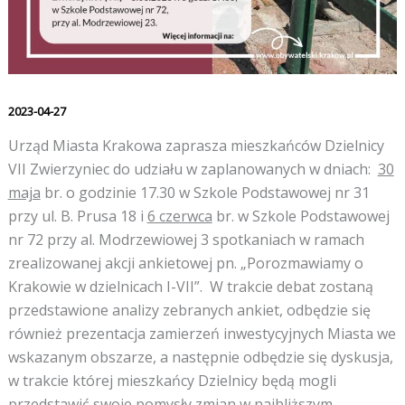
2023-04-27
Urząd Miasta Krakowa zaprasza mieszkańców Dzielnicy
VII Zwierzyniec do udziału w zaplanowanych w dniach:
30
maja
br. o godzinie 17.30 w Szkole Podstawowej nr 31
przy ul. B. Prusa 18 i
6 czerwca
br. w Szkole Podstawowej
nr 72 przy al. Modrzewiowej 3 spotkaniach w ramach
zrealizowanej akcji ankietowej pn. „Porozmawiamy o
Krakowie w dzielnicach I-VII”. W trakcie debat zostaną
przedstawione analizy zebranych ankiet, odbędzie się
również prezentacja zamierzeń inwestycyjnych Miasta we
wskazanym obszarze, a następnie odbędzie się dyskusja,
w trakcie której mieszkańcy Dzielnicy będą mogli
przedstawić swoje pomysły zmian w najbliższym