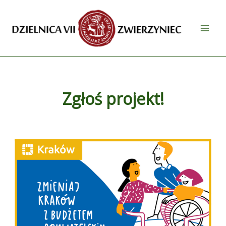
Przejdź
do
treści
Zgłoś projekt!