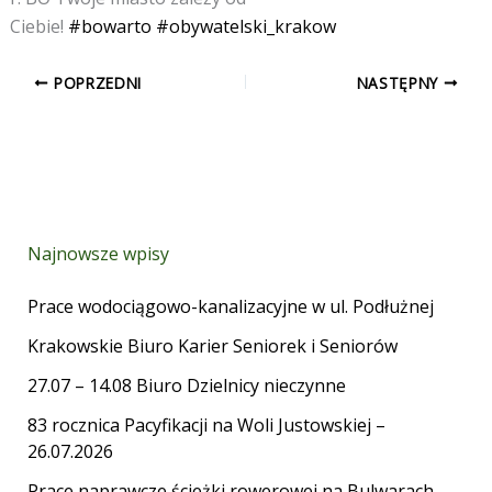
Ciebie!
#bowarto
#obywatelski_krakow
POPRZEDNI
NASTĘPNY
Najnowsze wpisy
Prace wodociągowo-kanalizacyjne w ul. Podłużnej
Krakowskie Biuro Karier Seniorek i Seniorów
27.07 – 14.08 Biuro Dzielnicy nieczynne
83 rocznica Pacyfikacji na Woli Justowskiej –
26.07.2026
Prace naprawcze ścieżki rowerowej na Bulwarach