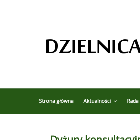
Przejdź
do
treści
Strona główna
Aktualności
Rada 
Dyżury konsultacyj