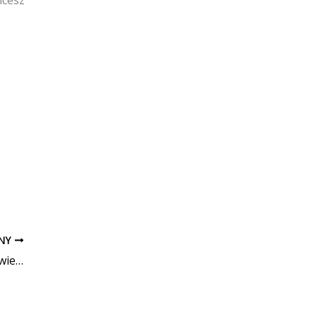
PNY
Obwieszczenie dot. postępowania w sprawie wydania decyzji o środowiskowych uwarunkowaniach dla budowy gazociągu wysokiego ciśnienia relacji Korabniki – Zabierzów