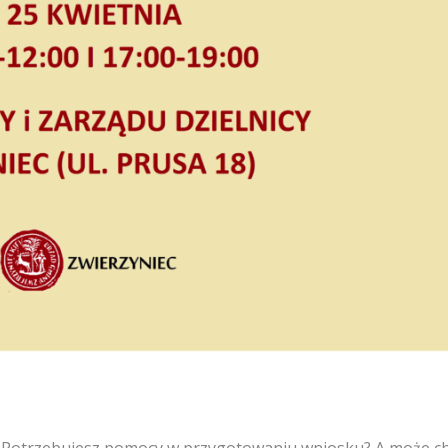
? Potrzebujesz pomocy w przygotowaniu wniosku? A może c