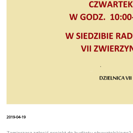
2019-04-19
Zamierzasz zgłosić projekt do budżetu obywatelskiego