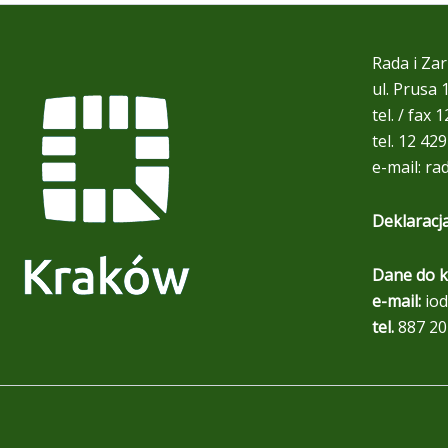
Rada i Zar
ul. Prusa
tel. / fax 
tel. 12 42
e-mail:
ra
Deklaracj
Dane do k
e-mail:
iod
tel.
887 20