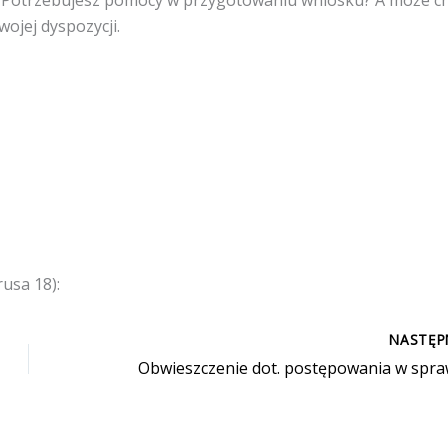
ojej dyspozycji.
rusa 18):
NASTĘ