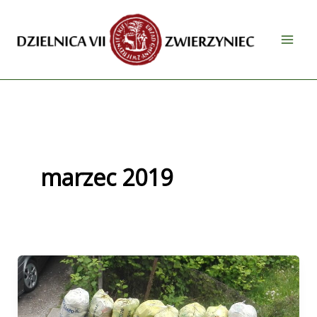
Przejdź
do
treści
marzec 2019